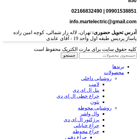
850
02166832490 | 09901538851
info.martelectric@gmail.com
آدرس تحویل حضوری:
تهران، لاله زار شمالی، کوچه امین زاده
پاساژ پردیس طبقه اول واحد 19 - آقای عابدی
کلیه حقوق سایت برای مارت الکتریک محفوظ است
جستجو
برندها
محصولات
روشنایی داخلی
لامپ
پنل ال ای دی
چراغ خطی ال ای دی
نئون
روشنایی محوطه
وال واشر
پرژکتور ال ای دی
چراغ خیابانی
چراغ محوطه
چراغ دفنی