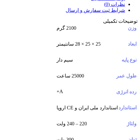
نظرات (0)
شرایط ثبت سفارش و ارسال
توضیحات تکمیلی
وزن
2100 گرم
ابعاد
25 × 25 × 28 سانتیمتر
نوع پایه
سیم دار
طول عمر
25000 ساعت
A+
رده انرژی
استاندارد
استاندارد ملی ایران و CE اروپا
ولتاژ
220 – 240 ولت
توان
300 وات