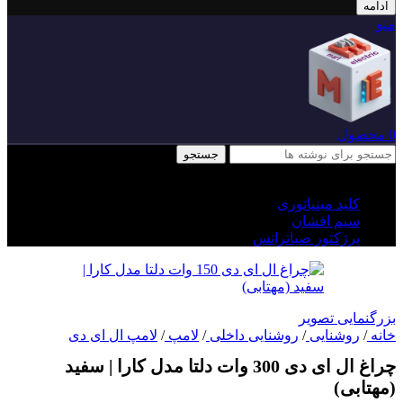
ادامه
منو
0
محصول
جستجو
درخواست های محبوب
کلید مینیاتوری
سیم افشان
پرژکتور صباترانس
بزرگنمایی تصویر
خانه
/
روشنایی
/
روشنایی داخلی
/
لامپ
/
لامپ ال ای دی
چراغ ال ای دی 300 وات دلتا مدل کارا | سفید
(مهتابی)