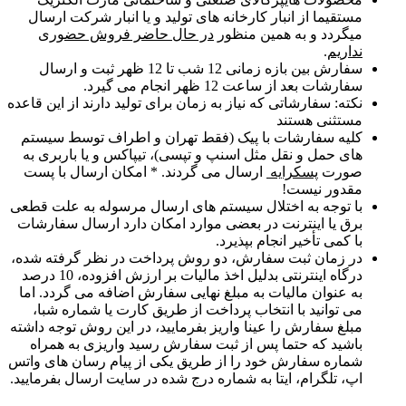
مستقیما از انبار کارخانه های تولید و یا انبار شرکت ارسال
میگردد و به همین منظور
در حال حاضر فروش حضوری
نداریم
.
سفارش بین بازه زمانی 12 شب تا 12 ظهر ثبت و ارسال
سفارشات بعد از ساعت 12 ظهر انجام می گیرد.
نکته: سفارشاتی که نیاز به زمان برای تولید دارند از این قاعده
مستثنی هستند
کلیه سفارشات با پیک (فقط تهران و اطراف توسط سیستم
های حمل و نقل مثل اسنپ و تپسی)، تیپاکس و یا باربری به
صورت
پسکرایه
ارسال می گردند. * امکان ارسال با پست
مقدور نیست!
با توجه به اختلال سیستم های ارسال مرسوله به علت قطعی
برق یا اینترنت در بعضی موارد امکان دارد ارسال سفارشات
با کمی تأخیر انجام بپذیرد.
در زمان ثبت سفارش، دو روش پرداخت در نظر گرفته شده،
درگاه اینترنتی بدلیل اخذ مالیات بر ارزش افزوده، 10 درصد
به عنوان مالیات به مبلغ نهایی سفارش اضافه می گردد. اما
می توانید با انتخاب پرداخت از طریق کارت یا شماره شبا،
مبلغ سفارش را عینا واریز بفرمایید، در این روش توجه داشته
باشید که حتما پس از ثبت سفارش رسید واریزی به همراه
شماره سفارش خود را از طریق یکی از پیام رسان های واتس
اپ، تلگرام، ایتا به شماره درج شده در سایت ارسال بفرمایید.